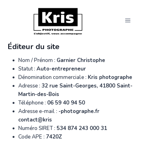
Aller
au
contenu
Éditeur du site
Nom / Prénom :
Garnier Christophe
Statut :
Auto-entrepreneur
Dénomination commerciale :
Kris photographe
Adresse :
32 rue Saint-Georges, 41800 Saint-
Martin-des-Bois
Téléphone :
06 59 40 94 50
Adresse e-mail :
rf.ehpargotohp-
@tcatnoc
sirk
Numéro SIRET :
534 874 243 000 31
Code APE :
7420Z