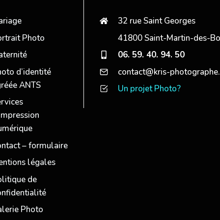
riage
32 rue Saint Georges
rtrait Photo
41800 Saint-Martin-des-Bo
ternité
06. 59. 40. 94. 50
oto d’identité
contact@kris-photographe.
gréée ANTS
Un projet Photo?
rvices
impression
umérique
ntact – formulaire
ntions légales
litique de
nfidentialité
lerie Photo