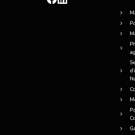
Ma
Po
Ma
Ph
a
Se
d’
N
Co
Me
Po
Co
Ga